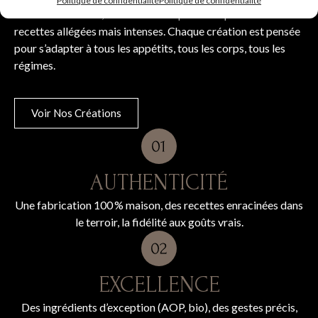
Politique de confidentialité
Politique de confidentialité
farines raisonnées, beurre AOP — pour composer des
recettes allégées mais intenses. Chaque création est pensée
pour s’adapter à tous les appétits, tous les corps, tous les
régimes.
Voir Nos Créations
AUTHENTICITÉ
Une fabrication 100 % maison, des recettes enracinées dans
le terroir, la fidélité aux goûts vrais.
EXCELLENCE
Des ingrédients d’exception (AOP, bio), des gestes précis,