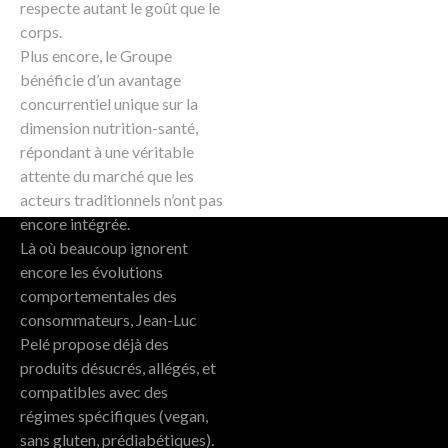
respecte autant le goût que le
corps.
Plus encore, le Groupe
bénéficie d’un avantage
concurrentiel unique sur la
dimension nutrition-santé,
répondant à une véritable
attente du marché que les
acteurs traditionnels n’ont pas
encore intégrée.
Là où beaucoup ignorent
encore les évolutions
comportementales des
consommateurs, Jean-Luc
Pelé propose déjà des
produits désucrés, allégés, et
compatibles avec des
régimes spécifiques (vegan,
sans gluten, prédiabétiques).