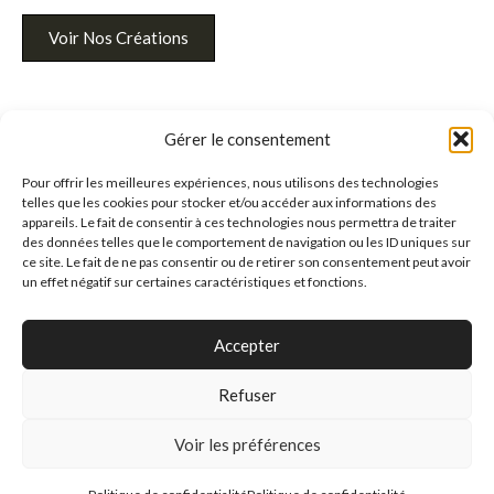
Voir Nos Créations
Gérer le consentement
Pour offrir les meilleures expériences, nous utilisons des technologies
telles que les cookies pour stocker et/ou accéder aux informations des
appareils. Le fait de consentir à ces technologies nous permettra de traiter
des données telles que le comportement de navigation ou les ID uniques sur
ce site. Le fait de ne pas consentir ou de retirer son consentement peut avoir
un effet négatif sur certaines caractéristiques et fonctions.
NOS VALEURS
Ce qui nous rend
Accepter
différent
Refuser
Chez Jean-Luc Pelé, le plaisir rime avec conscience.
Voir les préférences
Nous sélectionnons des ingrédients d’exception — œufs bio,