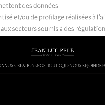
smettent des données
sé et/ou de profilage réalisées à l’
 aux secteurs soumis à des régulation
ON
NOS CRÉATIONS
NOS BOUTIQUES
NOUS REJOINDRE