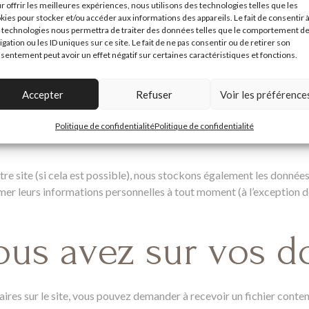
r offrir les meilleures expériences, nous utilisons des technologies telles que les
kies pour stocker et/ou accéder aux informations des appareils. Le fait de consentir 
 technologies nous permettra de traiter des données telles que le comportement d
igation ou les ID uniques sur ce site. Le fait de ne pas consentir ou de retirer son
sentement peut avoir un effet négatif sur certaines caractéristiques et fonctions.
age de vos donnée
Accepter
Refuser
Voir les préférence
Politique de confidentialité
Politique de confidentialité
tadonnées sont conservés indéfiniment. Cela permet de reconnaît
 notre site (si cela est possible), nous stockons également les donnée
imer leurs informations personnelles à tout moment (à l’exception de
vous avez sur vos 
ires sur le site, vous pouvez demander à recevoir un fichier cont