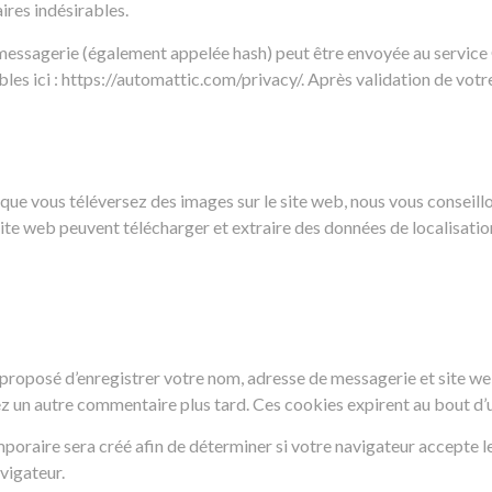
ires indésirables.
essagerie (également appelée hash) peut être envoyée au service Gra
bles ici : https://automattic.com/privacy/. Après validation de votr
 et que vous téléversez des images sur le site web, nous vous conseil
te web peuvent télécharger et extraire des données de localisatio
a proposé d’enregistrer votre nom, adresse de messagerie et site w
sez un autre commentaire plus tard. Ces cookies expirent au bout d’u
poraire sera créé afin de déterminer si votre navigateur accepte le
vigateur.