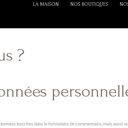
LA MAISON
NOS BOUTIQUES
NO
us ?
données personnell
onnées inscrites dans le formulaire de commentaire, mais aussi votr